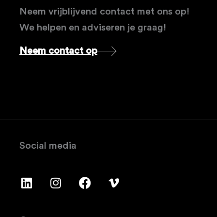
Neem vrijblijvend contact met ons op!
We helpen en adviseren je graag!
Neem contact op
Social media
L
I
F
V
i
n
a
i
n
s
c
m
k
t
e
e