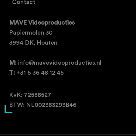
e
a
b
o
Contact
d
g
o
-
i
r
o
v
MAVE Videoproducties
n
a
k
m
Papiermolen 30
3994 DK, Houten
M:
info@mavevideoproducties.nl
T:
+31 6 36 48 12 45
KvK: 72588527
BTW: NL002383293B46