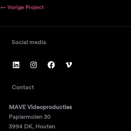
←
Vorige Project
Social media
L
I
F
V
i
n
a
i
n
s
c
m
k
t
e
e
e
a
b
o
Contact
d
g
o
-
i
r
o
v
MAVE Videoproducties
n
a
k
m
Papiermolen 30
3994 DK, Houten