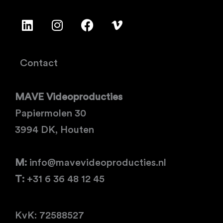
L
I
F
V
i
n
a
i
n
s
c
m
k
t
e
e
e
a
b
o
Contact
d
g
o
-
i
r
o
v
MAVE Videoproducties
n
a
k
m
Papiermolen 30
3994 DK, Houten
M:
info@mavevideoproducties.nl
T:
+31 6 36 48 12 45
KvK: 72588527