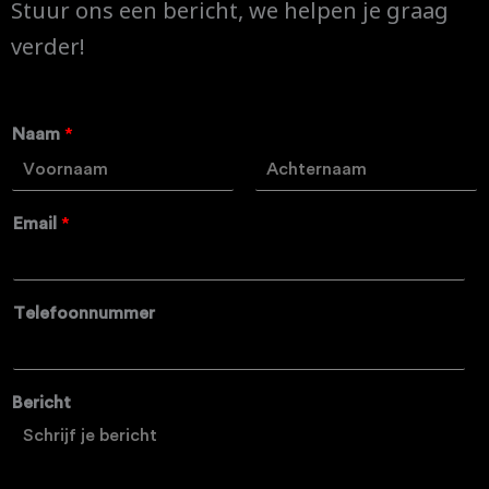
Stuur ons een bericht, we helpen je graag
verder!
Naam
*
V
A
o
c
Email
*
o
h
r
t
n
e
a
r
a
n
Telefoonnummer
m
a
a
m
Bericht